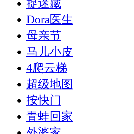
捉迷藏
Dora医生
母亲节
马儿小皮
4爬云梯
超级地图
按快门
青蛙回家
外婆家