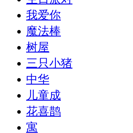
我爱你
魔法棒
树屋
三只小猪
中华
儿童成
花喜鹊
寓