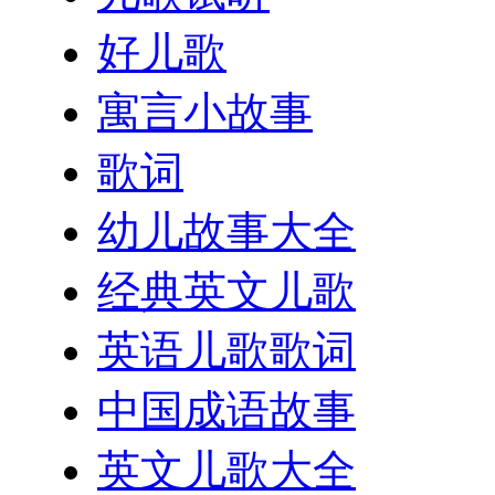
好儿歌
寓言小故事
歌词
幼儿故事大全
经典英文儿歌
英语儿歌歌词
中国成语故事
英文儿歌大全