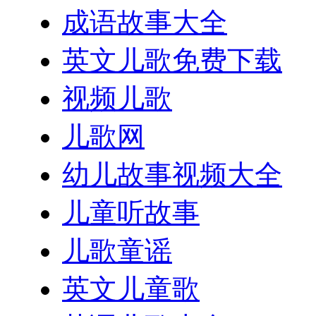
成语故事大全
英文儿歌免费下载
视频儿歌
儿歌网
幼儿故事视频大全
儿童听故事
儿歌童谣
英文儿童歌