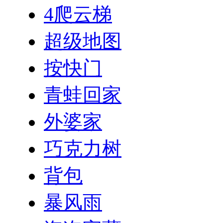
4爬云梯
超级地图
按快门
青蛙回家
外婆家
巧克力树
背包
暴风雨