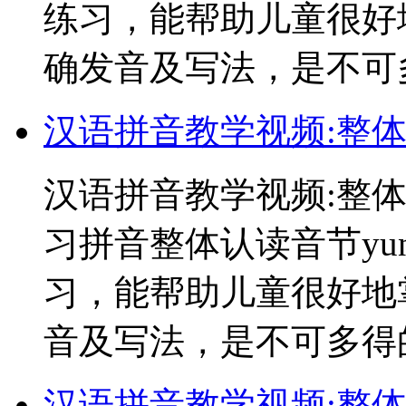
练习，能帮助儿童很好地
确发音及写法，是不可多
汉语拼音教学视频:整体
汉语拼音教学视频:整体
习拼音整体认读音节y
习，能帮助儿童很好地
音及写法，是不可多得的
汉语拼音教学视频:整体