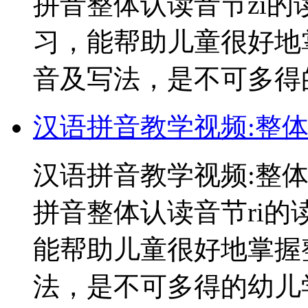
拼音整体认读音节zi
习，能帮助儿童很好地
音及写法，是不可多得的
汉语拼音教学视频:整体
汉语拼音教学视频:整体
拼音整体认读音节ri
能帮助儿童很好地掌握
法，是不可多得的幼儿学