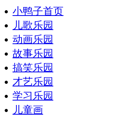
小鸭子首页
儿歌乐园
动画乐园
故事乐园
搞笑乐园
才艺乐园
学习乐园
儿童画