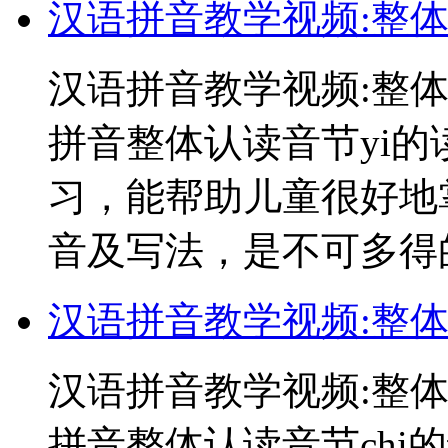
汉语拼音教学视频:整体
汉语拼音教学视频:整体
拼音整体认读音节yi
习，能帮助儿童很好地
音及写法，是不可多得的
汉语拼音教学视频:整体
汉语拼音教学视频:整体
拼音整体认读音节chi