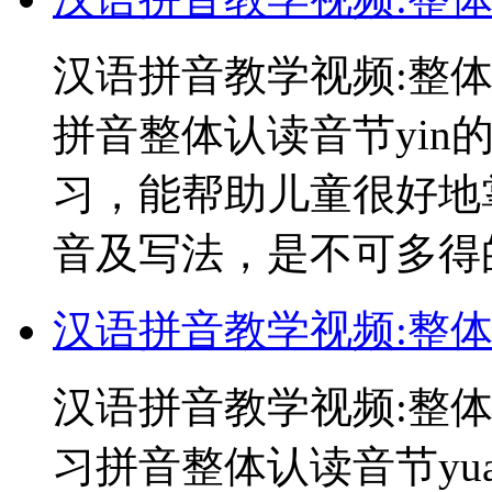
汉语拼音教学视频:整体
拼音整体认读音节yin
习，能帮助儿童很好地掌
音及写法，是不可多得的
汉语拼音教学视频:整体
汉语拼音教学视频:整体
习拼音整体认读音节yu