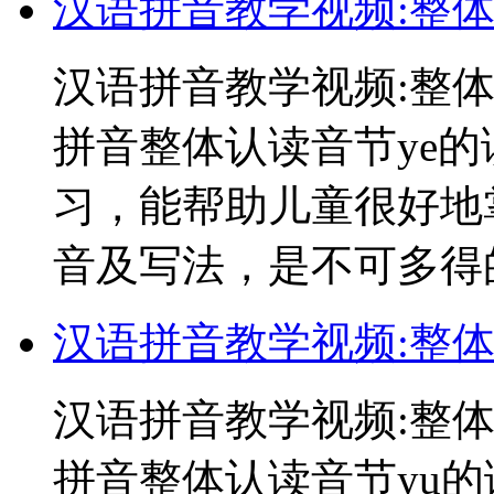
汉语拼音教学视频:整体
汉语拼音教学视频:整体
拼音整体认读音节ye
习，能帮助儿童很好地
音及写法，是不可多得的
汉语拼音教学视频:整体
汉语拼音教学视频:整体
拼音整体认读音节yu