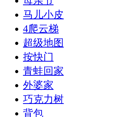
母亲节
马儿小皮
4爬云梯
超级地图
按快门
青蛙回家
外婆家
巧克力树
背包