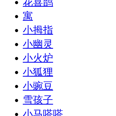
花喜鹊
寓
小拇指
小幽灵
小火炉
小狐狸
小豌豆
雪孩子
小马嗒嗒