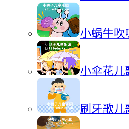
小蜗牛吹
小伞花儿
刷牙歌儿