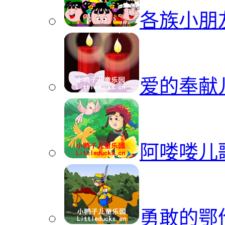
各族小朋
爱的奉献
阿喽喽儿
勇敢的鄂