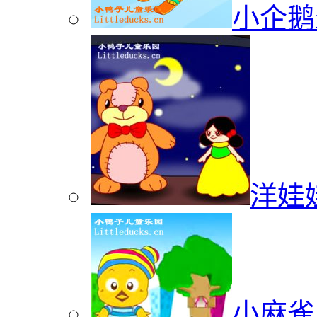
小企鹅f
洋娃
小麻雀