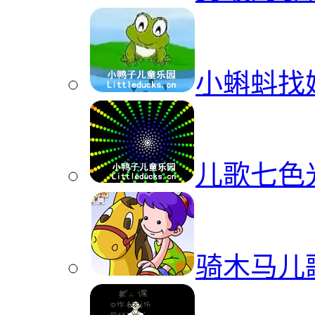
小蝌蚪找
儿歌七色
骑木马儿