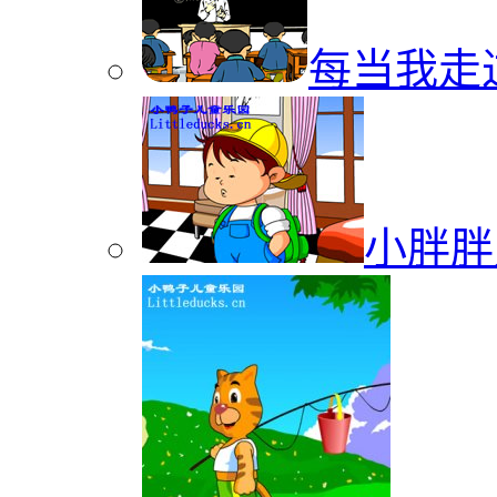
每当我走
小胖胖