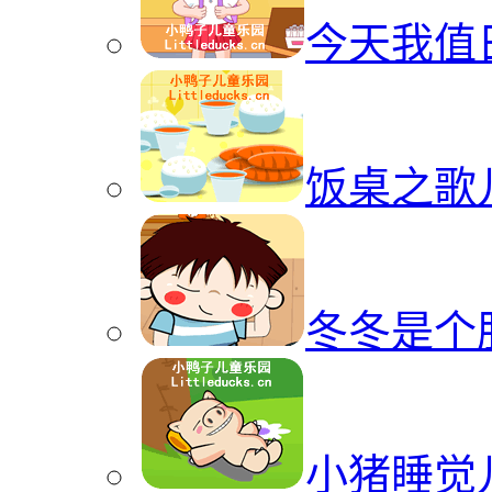
今天我值
饭桌之歌
冬冬是个
小猪睡觉