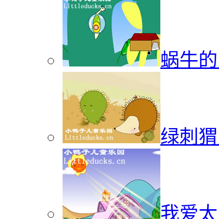
蜗牛的
绿刺猬
我爱太