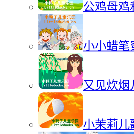
公鸡母鸡
小小蜡笔
又见炊烟
小茉莉儿