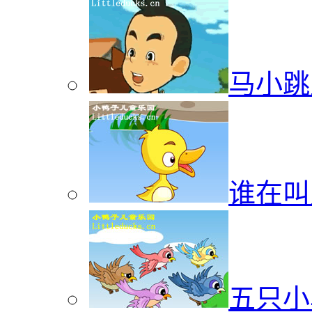
马小跳
谁在叫
五只小