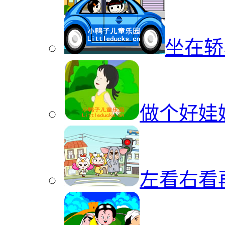
坐在轿
做个好娃
左看右看