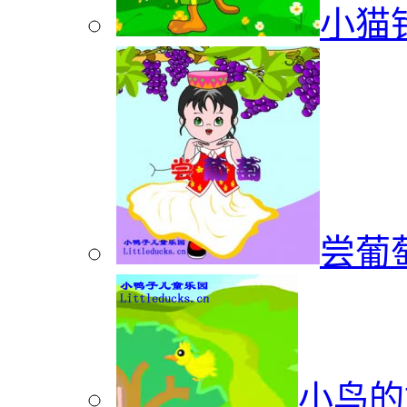
小猫
尝葡
小鸟的