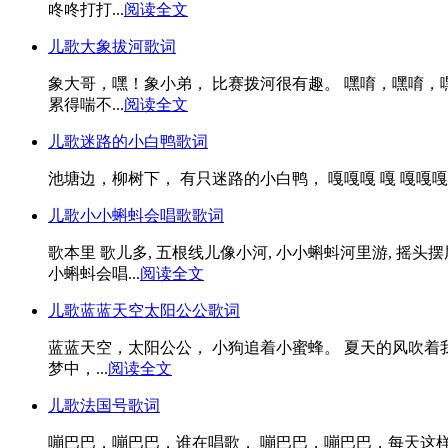
咚咚打打...
阅读全文
儿歌大象拔河歌词
象大哥，嘿！象小弟， 比赛拨河很有趣。 嘿唷，嘿唷，
累得喘不...
阅读全文
儿歌迷路的小白鸭歌词
池塘边，柳树下， 有只迷路的小白鸭， 嘎嘎嘎 嘎 嘎嘎嘎 
儿歌小小蝌蚪会唱歌歌词
歌本里 歌儿多, 五根线儿像小河, 小小蝌蚪河里游, 摇头摆尾好快活呀. 我问小蝌蚪 ,
小蝌蚪会唱...
阅读全文
儿歌蓝蓝天空太阳公公歌词
蓝蓝天空，太阳公公， 小狗追着小蜜蜂。 夏天的风吹着
梦中，...
阅读全文
儿歌法国号歌词
嘣巴巴，嘣巴巴，谁在唱歌， 嘣巴巴，嘣巴巴，每天这样