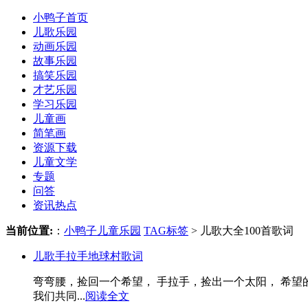
小鸭子首页
儿歌乐园
动画乐园
故事乐园
搞笑乐园
才艺乐园
学习乐园
儿童画
简笔画
资源下载
儿童文学
专题
问答
资讯热点
当前位置:
：
小鸭子儿童乐园
TAG标签
> 儿歌大全100首歌词
儿歌手拉手地球村歌词
弯弯腰，捡回一个希望， 手拉手，捡出一个太阳， 希望
我们共同...
阅读全文