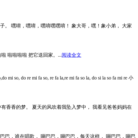
子。 嘿唷，嘿唷，嘿唷嘿嘿唷！ 象大哥，嘿！象小弟， 大家
 啦啦啦啦 把它送回家。...
阅读全文
, re fa la,re mi fa so la, do si la so fa mi re 小
中有香香的梦。 夏天的风吹着我坠入梦中， 我看见爸爸妈妈在
嘣巴巴，谁在唱歌， 嘣巴巴，嘣巴巴，每天这样， 嘣巴巴，嘣巴