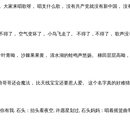
， 大家来唱歌呀， 唱支什么歌， 没有共产党就没有新中国， 
得了， 空气变坏了， 小鸟飞走了。 不得了，不得了， 歌声没有
柳叶叶青呦， 沙棘果果黄， 清水湖的蛙鸣声悠扬。 梯田层层高呦
特哥哥还会魔法， 比天线宝宝还要惹人爱。 这个名字真的好难猜
有你有我. 石头：抬头看夜空, 许愿星划过, 石头妈妈：唱着摇篮曲带你游