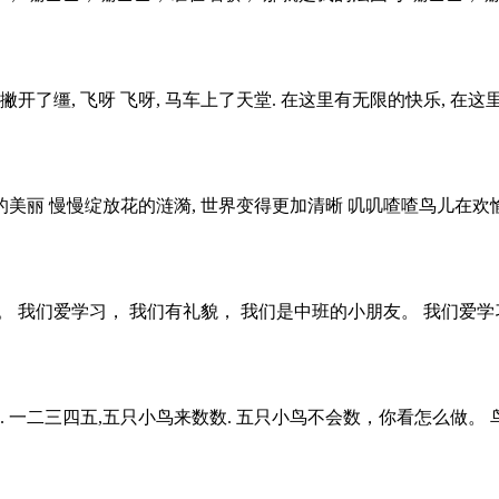
撇开了缰, 飞呀 飞呀, 马车上了天堂. 在这里有无限的快乐, 在这里
美丽 慢慢绽放花的涟漪, 世界变得更加清晰 叽叽喳喳鸟儿在欢愉
。 我们爱学习， 我们有礼貌， 我们是中班的小朋友。 我们爱学
课. 一二三四五,五只小鸟来数数. 五只小鸟不会数，你看怎么做