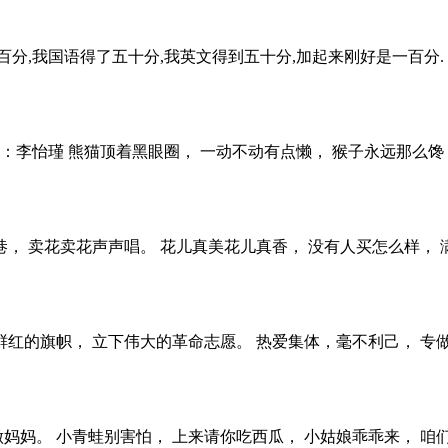
分,我国语得了五十分,我英文得到五十分,加起来刚好是一百分. 哈
唱：李怡瑾 熊猫顶着黑眼圈， 一动不动有点懒， 猴子永远那么馋
， 卖花卖花声声唱。 花儿真美花儿真香， 没有人买怎么样， 
鲜红的旗帜， 立下伟大的革命志愿。 热爱集体，毫不利己， 专
妈妈。 小青蛙别害怕， 上来请你吃西瓜， 小姑娘乖乖来， 咱