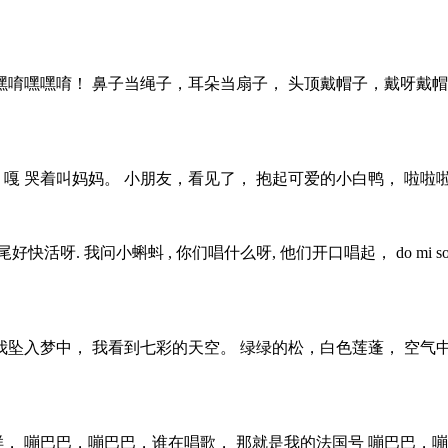
嘿唷嘿嘿唷！ 鼻子当绳子，耳朵当扇子， 头顶戴帽子，戴呀戴帽
嘎 哭着叫妈妈。 小朋友，看见了， 抱起可爱的小白鸭， 啦啦啦啦
 你们唱什么呀, 他们开口唱起， do mi so,do mi so, do re mi fa so
我坠入梦中， 我看到七彩的天空。 绿绿的松，白色莲蓬， 空气
， 嘣巴巴，嘣巴巴，谁在唱歌， 那就是我的法国号 嘣巴巴，