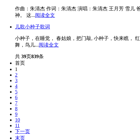
作曲：朱清杰 作词：朱清杰 演唱：朱清杰 王月芳 雪儿
神。 这...
阅读全文
儿歌小种子歌词
小种子，在睡觉， 春姑娘，把门敲, 小种子，快来瞧， 红
舞，鸟儿...
阅读全文
共
39
页
839
条
首页
1
2
3
4
5
6
7
8
9
10
11
下一页
末页