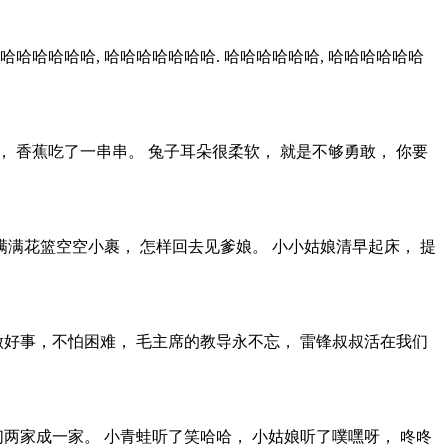
哈哈哈哈哈, 哈哈哈哈哈哈哈. 哈哈哈哈哈哈, 哈哈哈哈哈哈
， 香蕉吃了一串串。 兔子耳朵很柔软， 就是不够勇敢， 你要
满满花篮空空小裹， 怎样回去见爹娘。 小小姑娘清早起床， 提
做好事，不怕困难， 毛主席的教导永不忘， 雷锋叔叔活在我们
们两家成一家。 小青蛙听了笑哈哈， 小姑娘听了噗嘿呀， 咚咚