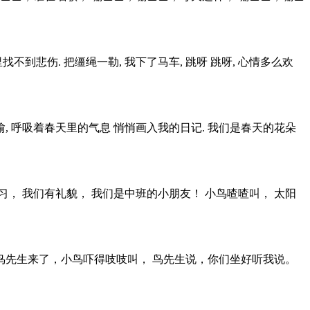
找不到悲伤. 把缰绳一勒, 我下了马车, 跳呀 跳呀, 心情多么欢
, 呼吸着春天里的气息 悄悄画入我的日记. 我们是春天的花朵
习， 我们有礼貌， 我们是中班的小朋友！ 小鸟喳喳叫， 太阳
。 鸟先生来了，小鸟吓得吱吱叫， 鸟先生说，你们坐好听我说。