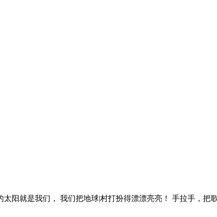
的太阳就是我们， 我们把地球|村打扮得漂漂亮亮！ 手拉手，把歌