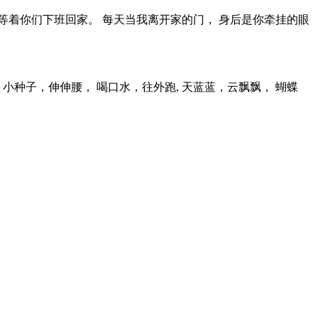
 等着你们下班回家。 每天当我离开家的门， 身后是你牵挂的眼
 小种子，伸伸腰， 喝口水，往外跑, 天蓝蓝，云飘飘， 蝴蝶