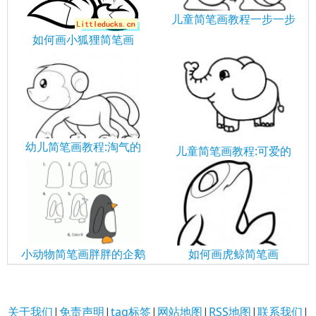
儿童简笔画教程一步一步
如何画小狐狸简笔画
幼儿简笔画教程:淘气的
儿童简笔画教程:可爱的
小动物简笔画胖胖的企鹅
如何画虎鲸简笔画
关于我们
|
免责声明
|
tag标签
|
网站地图
|
RSS地图
|
联系我们
|