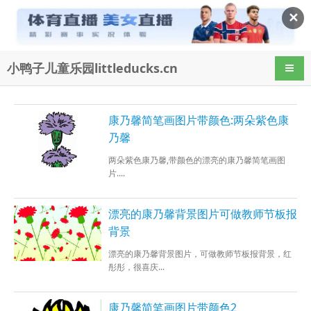
✕
小鸭子儿童乐园littleducks.cn
导航
康乃馨简笔画图片带颜色:两朵紫色康
乃馨
两朵紫色康乃馨,带颜色的漂亮的康乃馨简笔画图
片....
漂亮的康乃馨背景图片可做教师节板报
背景
漂亮的康乃馨背景图片，可做教师节板报背景，红
彤彤，很喜庆...
康乃馨简笔画图片带颜色2