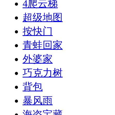
4爬云梯
超级地图
按快门
青蛙回家
外婆家
巧克力树
背包
暴风雨
海盗宝藏