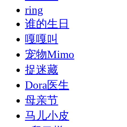
ring
谁的生日
嘎嘎叫
宠物Mimo
捉迷藏
Dora医生
母亲节
马儿小皮