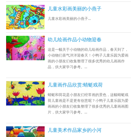
儿童水彩画美丽的小燕子
儿童水彩画美丽的小燕子...
幼儿绘画作品小动物迎春
这是一幅关于小动物的幼儿绘画作品，春天到了，
小动物们喜气洋洋迎春天！小鸭子儿童乐园为爱画
画的小朋友们收集整理了很多优秀的幼儿画画作
品，供大家学习参考。...
儿童画作品欣赏:蜻蜓戏荷
蜻蜓和荷花是小朋友们经常画的景色，这幅蜻蜓戏
荷儿童画是不是更有创意呢？小鸭子儿童乐园为爱
画画的小朋友们收集整理了很多优秀的儿童画画图
片，供大家学习参考。...
儿童美术作品家乡的小河