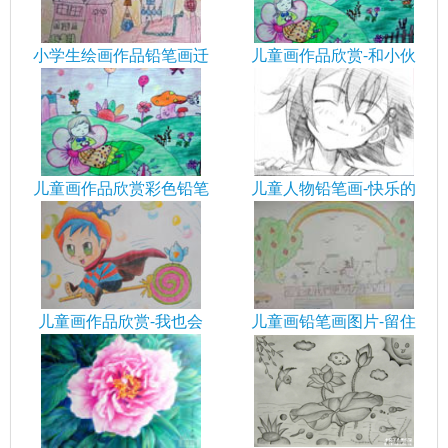
小学生绘画作品铅笔画迁
儿童画作品欣赏-和小伙
儿童画作品欣赏彩色铅笔
儿童人物铅笔画-快乐的
儿童画作品欣赏-我也会
儿童画铅笔画图片-留住