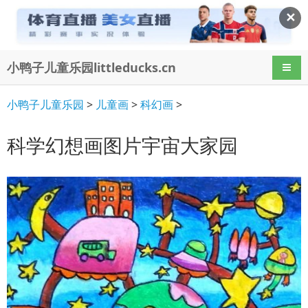
✕
小鸭子儿童乐园littleducks.cn
导航
小鸭子儿童乐园
>
儿童画
>
科幻画
>
科学幻想画图片宇宙大家园