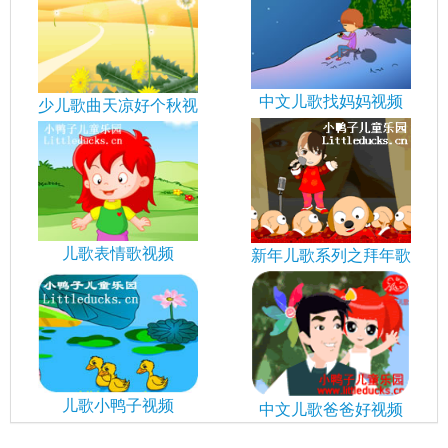
中文儿歌找妈妈视频
少儿歌曲天凉好个秋视
儿歌表情歌视频
新年儿歌系列之拜年歌
儿歌小鸭子视频
中文儿歌爸爸好视频